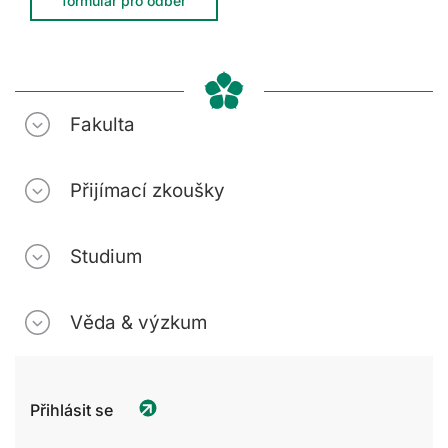
formulář pro odběr
Fakulta
Přijímací zkoušky
Studium
Věda & výzkum
Přihlásit se