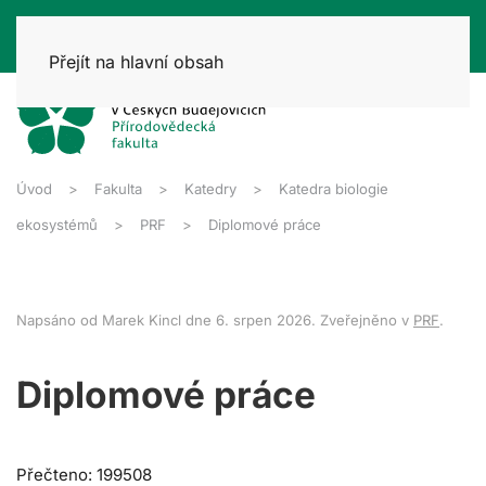
Přejít na hlavní obsah
Úvod
Fakulta
Katedry
Katedra biologie
ekosystémů
PRF
Diplomové práce
Napsáno od Marek Kincl dne
6. srpen 2026
. Zveřejněno v
PRF
.
Diplomové práce
Přečteno: 199508