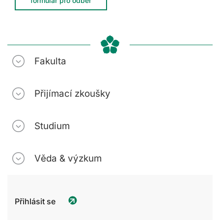
formulář pro odběr
Fakulta
Přijímací zkoušky
Studium
Věda & výzkum
Přihlásit se