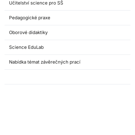
Učitelství science pro SŠ
Pedagogické praxe
Oborové didaktiky
Science EduLab
Nabídka témat závěrečných prací
Umáčka