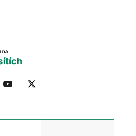
u na
sítích