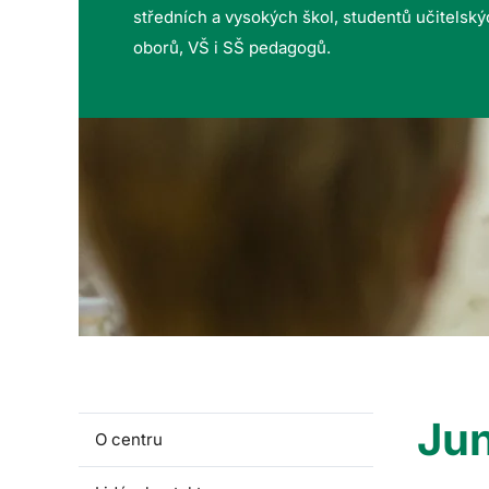
středních a vysokých škol, studentů učitelsk
oborů, VŠ i SŠ pedagogů.
Jun
O centru