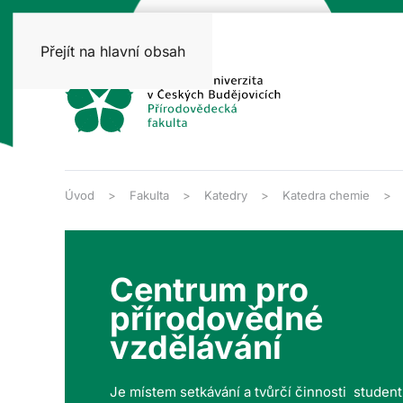
Přejít na hlavní obsah
Úvod
Fakulta
Katedry
Katedra chemie
Centrum pro
přírodovědné
vzdělávání
Je místem setkávání a tvůrčí činnosti studen