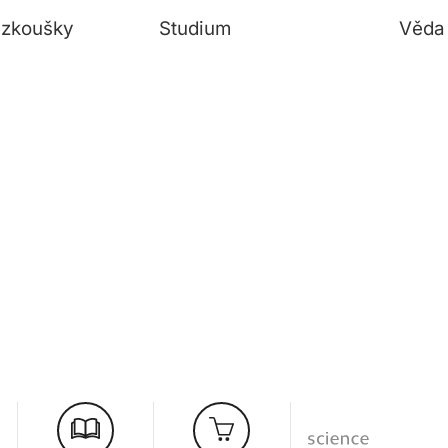
í zkoušky
Studium
Věda