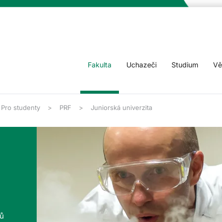
Fakulta
Uchazeči
Studium
Vě
Pro studenty
PRF
Juniorská univerzita
tů