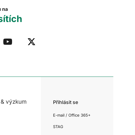
u na
sítích
 & výzkum
Přihlásit se
E-mail / Office 365+
STAG