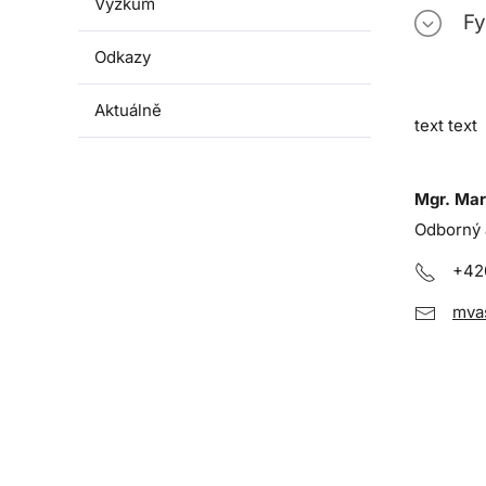
Výzkum
Fy
Odkazy
Aktuálně
text text
Mgr. Mar
Odborný 
+42
mva