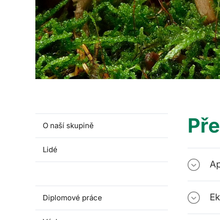
Př
O naší skupině
Lidé
Ap
Předměty
Ek
Diplomové práce