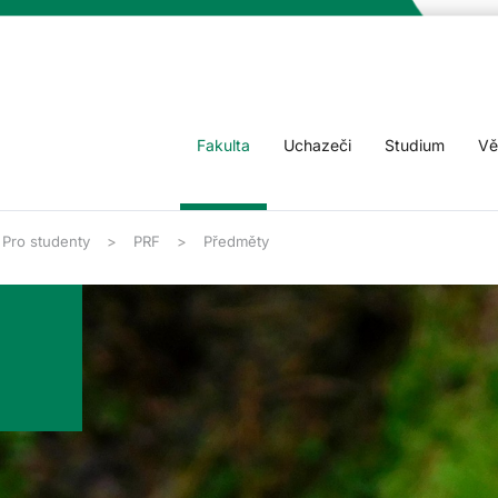
Fakulta
Uchazeči
Studium
Vě
Pro studenty
PRF
Předměty