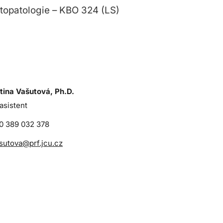
topatologie – KBO 324 (LS)
tina Vašutová, Ph.D.
asistent
0 389 032 378
sutova@prf.jcu.cz