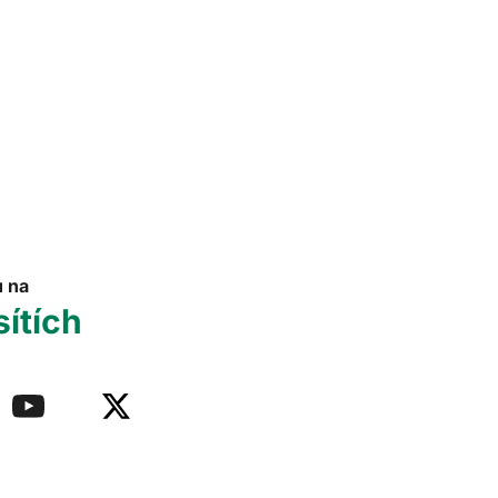
u na
sítích