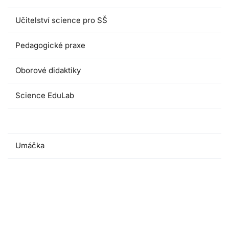
Učitelství science pro SŠ
Pedagogické praxe
Oborové didaktiky
Science EduLab
Nabídka témat závěrečných prací
Umáčka