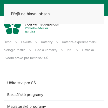
Přejít na hlavní obsah
Úvod
Fakulta
Katedry
Katedra experimentální
biologie rostlin
Lidé a kontakty
PRF
Umáčka -
úvodní praxe pro učitelství SŠ
Učitelství pro SŠ
Bakalářské programy
Magisterské programy