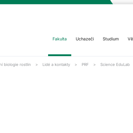
Fakulta
Uchazeči
Studium
Vě
í biologie rostlin
Lidé a kontakty
PRF
Science EduLab