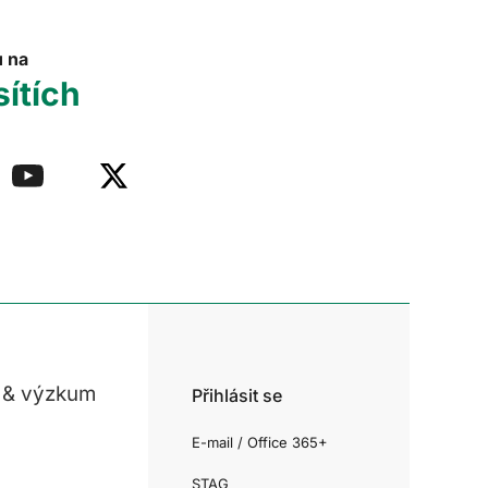
u na
sítích
 & výzkum
Přihlásit se
E-mail / Office 365+
STAG