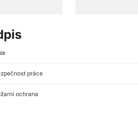
dpis
ble
zpečnost práce
žarní ochrana