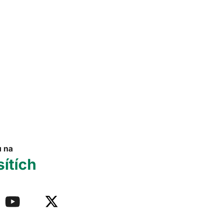
u na
sítích