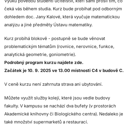
Výuku povedou studenti učitelství, kteří sami prošli tím, co
čeká vás během studia. Kurz bude probíhat pod odborným
dohledem doc. Jany Kalové, která vyučuje matematickou
analýzu a jiné předměty Ústavu matematiky.
Kurz probíhá blokově - postupně se bude věnovat
problematickým tématům (rovnice, nerovnice, funkce,
analytická geometrie, goniometrie).
Podrobný program kurzu najdete zde.
Začátek je 10. 9. 2025 ve 13.00 místnosti C4 v budově C.
V ceně kurzu není zahrnuta strava ani ubytování.
Můžete využít služby
kolejí
, které jsou vedle budovy
fakulty. V kampusu se nachází dva bufety (v prostorách
Akademické knihovny či Biologického centra). Nedaleko je
také množství supermarketů a restaurací.