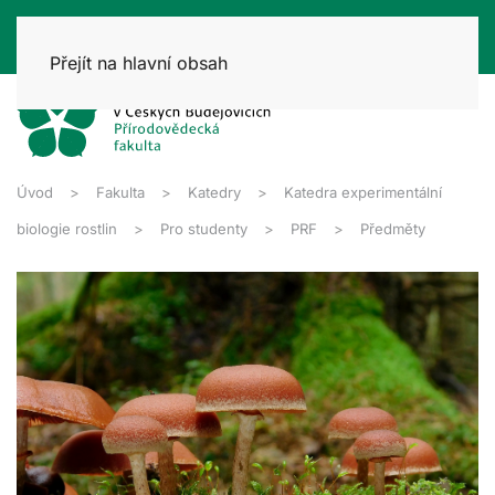
Přejít na hlavní obsah
Úvod
Fakulta
Katedry
Katedra experimentální
biologie rostlin
Pro studenty
PRF
Předměty