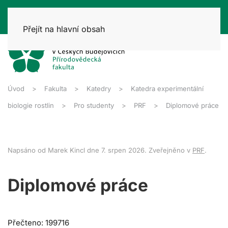
Přejít na hlavní obsah
Úvod
Fakulta
Katedry
Katedra experimentální
biologie rostlin
Pro studenty
PRF
Diplomové práce
Napsáno od Marek Kincl dne
7. srpen 2026
. Zveřejněno v
PRF
.
Diplomové práce
Přečteno: 199716