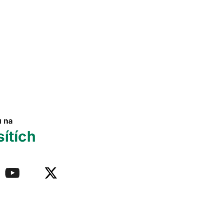
u na
sítích