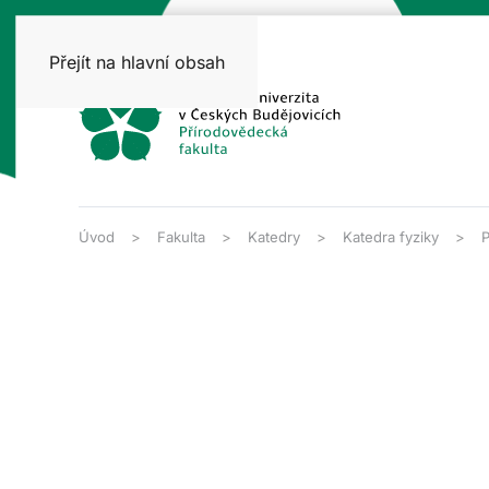
Přejít na hlavní obsah
Úvod
Fakulta
Katedry
Katedra fyziky
P