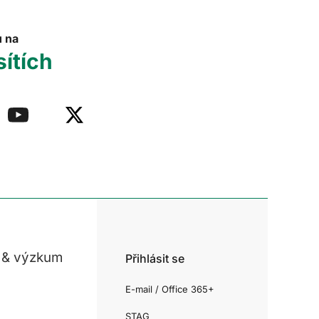
u na
sítích
 & výzkum
Přihlásit se
E-mail / Office 365+
STAG