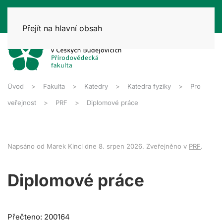
Přejít na hlavní obsah
Úvod
Fakulta
Katedry
Katedra fyziky
Pro
veřejnost
PRF
Diplomové práce
Napsáno od Marek Kincl dne
8. srpen 2026
. Zveřejněno v
PRF
.
Diplomové práce
Přečteno: 200164