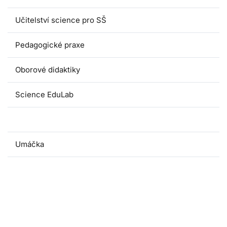
Učitelství science pro SŠ
Pedagogické praxe
Oborové didaktiky
Science EduLab
Nabídka témat závěrečných prací
Umáčka