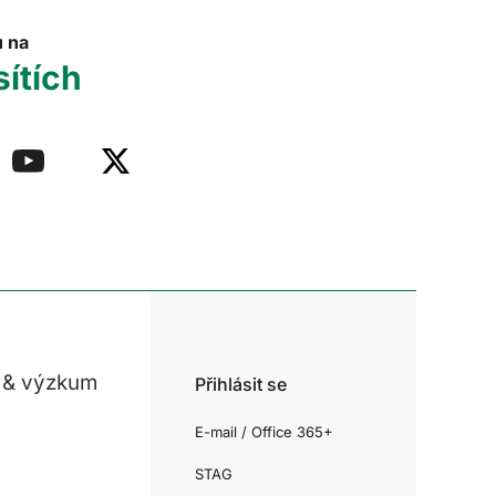
u na
sítích
 & výzkum
Přihlásit se
E-mail / Office 365+
STAG