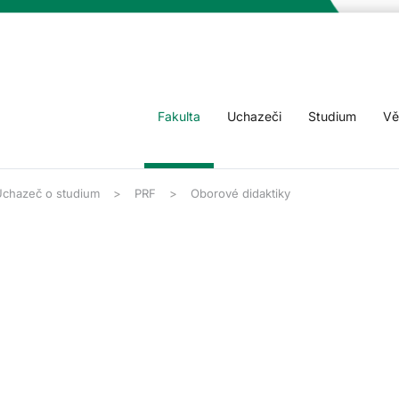
Fakulta
Uchazeči
Studium
Vě
chazeč o studium
PRF
Oborové didaktiky