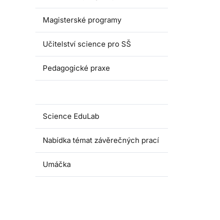
Magisterské programy
Učitelství science pro SŠ
Pedagogické praxe
Oborové didaktiky
Science EduLab
Nabídka témat závěrečných prací
Umáčka