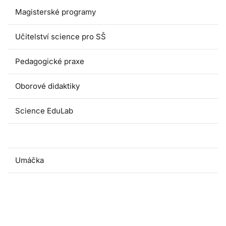
Magisterské programy
Učitelství science pro SŠ
Pedagogické praxe
Oborové didaktiky
Science EduLab
Nabídka témat závěrečných prací
Umáčka