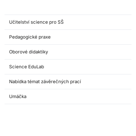
Magisterské programy
Učitelství science pro SŠ
Pedagogické praxe
Oborové didaktiky
Science EduLab
Nabídka témat závěrečných prací
Umáčka