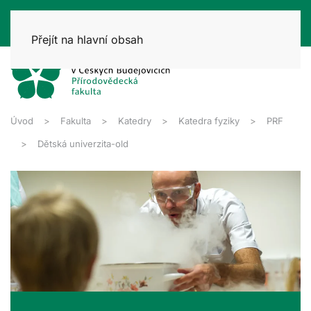
Přejít na hlavní obsah
Úvod
Fakulta
Katedry
Katedra fyziky
PRF
Dětská univerzita-old