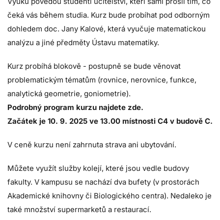
Výuku povedou studenti učitelství, kteří sami prošli tím, co
čeká vás během studia. Kurz bude probíhat pod odborným
dohledem doc. Jany Kalové, která vyučuje matematickou
analýzu a jiné předměty Ústavu matematiky.
Kurz probíhá blokově - postupně se bude věnovat
problematickým tématům (rovnice, nerovnice, funkce,
analytická geometrie, goniometrie).
Podrobný program kurzu najdete zde.
Začátek je 10. 9. 2025 ve 13.00 místnosti C4 v budově C.
V ceně kurzu není zahrnuta strava ani ubytování.
Můžete využít služby
kolejí
, které jsou vedle budovy
fakulty. V kampusu se nachází dva bufety (v prostorách
Akademické knihovny či Biologického centra). Nedaleko je
také množství supermarketů a restaurací.