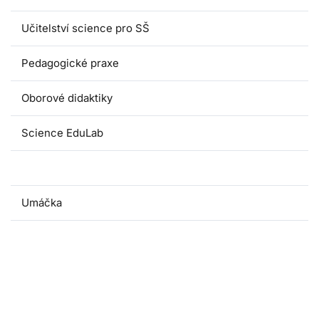
Učitelství science pro SŠ
Pedagogické praxe
Oborové didaktiky
Science EduLab
Nabídka témat závěrečných prací
Umáčka