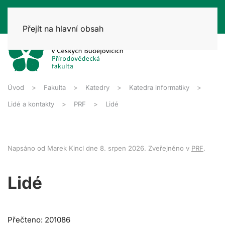
Přejít na hlavní obsah
Úvod
Fakulta
Katedry
Katedra informatiky
Lidé a kontakty
PRF
Lidé
Napsáno od Marek Kincl dne
8. srpen 2026
. Zveřejněno v
PRF
.
Lidé
Přečteno: 201086