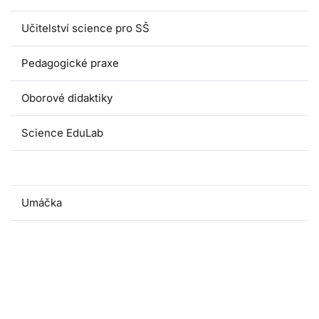
Učitelství science pro SŠ
Pedagogické praxe
Oborové didaktiky
Science EduLab
Nabídka témat závěrečných prací
Umáčka