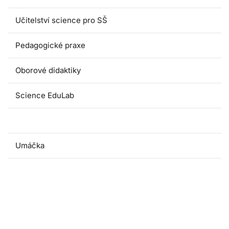
Učitelství science pro SŠ
Pedagogické praxe
Oborové didaktiky
Science EduLab
Nabídka témat závěrečných prací
Umáčka