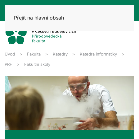
Přejít na hlavní obsah
Úvod
Fakulta
Katedry
Katedra informatiky
PRF
Fakultní školy