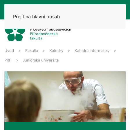
Přejít na hlavní obsah
Úvod
Fakulta
Katedry
Katedra informatiky
PRF
Juniorská univerzita