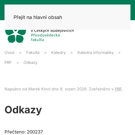
Přejít na hlavní obsah
Úvod
Fakulta
Katedry
Katedra informatiky
PRF
Odkazy
Napsáno od Marek Kincl dne
8. srpen 2026
. Zveřejněno v
PRF
.
Odkazy
Přečteno: 200237