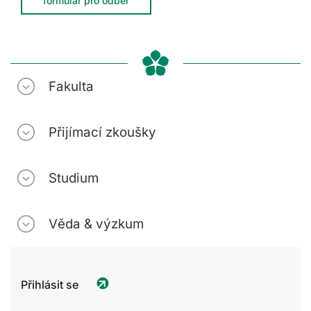
formulář pro odběr
Fakulta
Přijímací zkoušky
Studium
Věda & výzkum
Přihlásit se