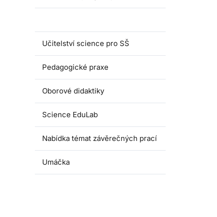
Magisterské programy
Učitelství science pro SŠ
Pedagogické praxe
Oborové didaktiky
Science EduLab
Nabídka témat závěrečných prací
Umáčka