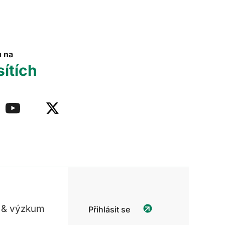
u na
sítích
 & výzkum
Přihlásit se