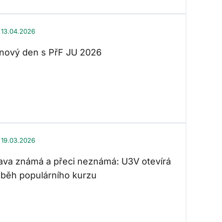
13.04.2026
nový den s PřF JU 2026
19.03.2026
va známá a přeci neznámá: U3V otevírá
í běh populárního kurzu