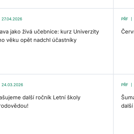
27.04.2026
PŘF
va jako živá učebnice: kurz Univerzity
Červ
ího věku opět nadchl účastníky
24.03.2026
PŘF
ašujeme další ročník Letní školy
Šuma
írodovědou!
dalš