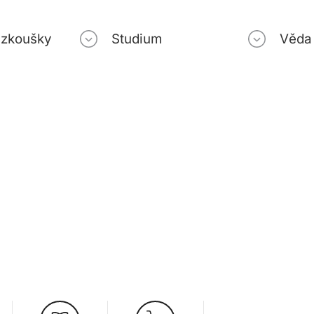
í zkoušky
Studium
Věda