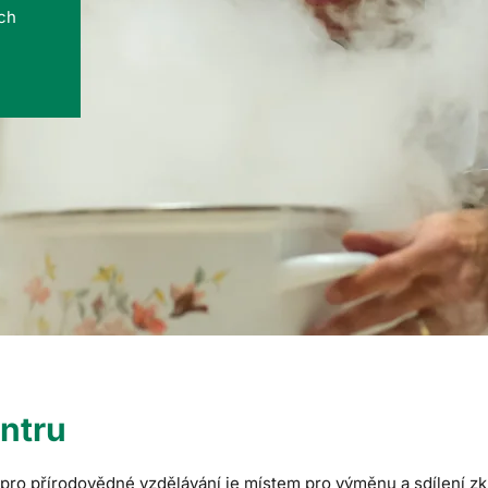
ých
ntru
ro přírodovědné vzdělávání je místem pro výměnu a sdílení zku