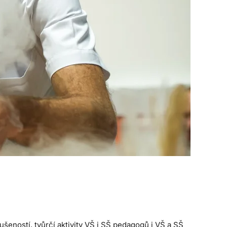
šeností, tvůrčí aktivity VŠ i SŠ pedagogů i VŠ a SŠ