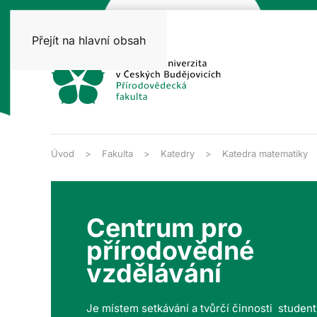
Přejít na hlavní obsah
Úvod
Fakulta
Katedry
Katedra matematiky
Centrum pro
přírodovědné
vzdělávání
Je místem setkávání a tvůrčí činnosti studen