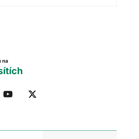
u na
sítích