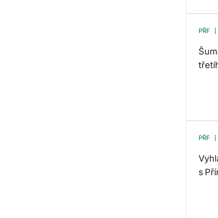
PŘF
Šuma
třet
PŘF
Vyhl
s Př