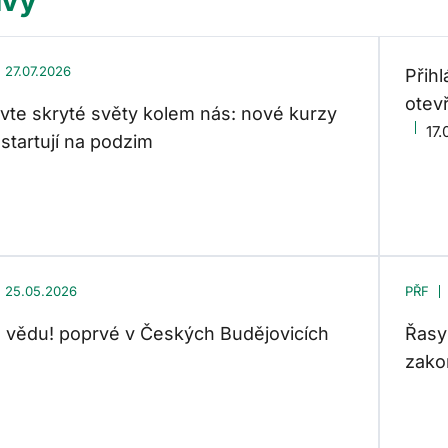
27.07.2026
Přih
otev
vte skryté světy kolem nás: nové kurzy
17.
startují na podzim
25.05.2026
PŘF
 vědu! poprvé v Českých Budějovicích
Řasy
zako