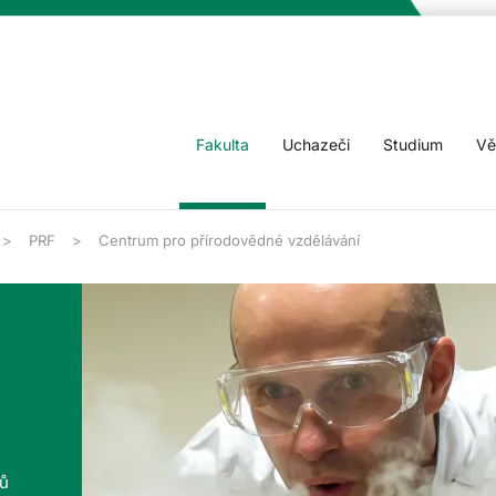
Fakulta
Uchazeči
Studium
Vě
PRF
Centrum pro přírodovědné vzdělávání
tů