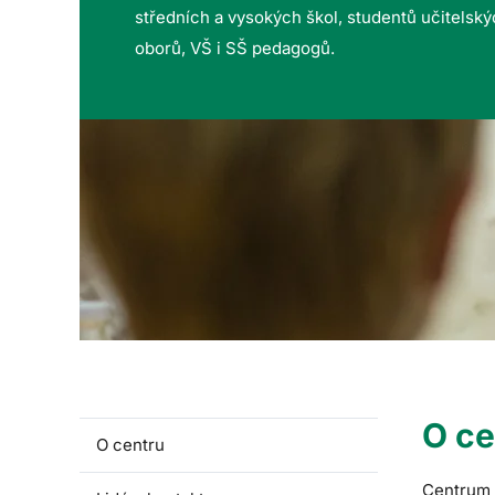
středních a vysokých škol, studentů učitelsk
oborů, VŠ i SŠ pedagogů.
O ce
O centru
Centrum p