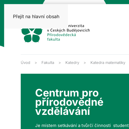
Přejít na hlavní obsah
Úvod
Fakulta
Katedry
Katedra matematiky
Centrum pro
přírodovědné
vzdělávání
Je místem setkávání a tvůrčí činnosti studen