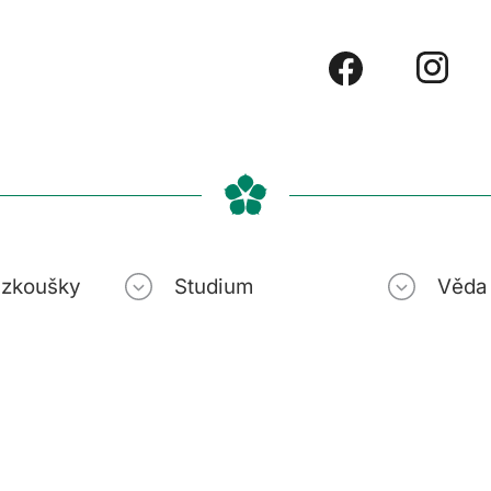
í zkoušky
Studium
Věda