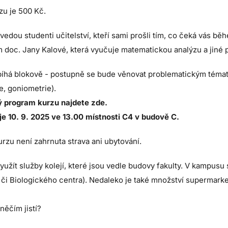
zu je 500 Kč.
edou studenti učitelství, kteří sami prošli tím, co čeká vás b
 doc. Jany Kalové, která vyučuje matematickou analýzu a jiné
bíhá blokově - postupně se bude věnovat problematickým tématů
e, goniometrie).
 program kurzu najdete zde.
je 10. 9. 2025 ve 13.00 místnosti C4 v budově C.
rzu není zahrnuta strava ani ubytování.
yužít služby
kolejí
, které jsou vedle budovy fakulty. V kampusu
či Biologického centra). Nedaleko je také množství supermarke
 něčím jistí?