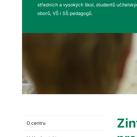
středních a vysokých škol, studentů učitelsk
oborů, VŠ i SŠ pedagogů.
Zin
O centru