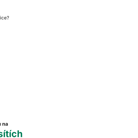
nice?
u na
sítích