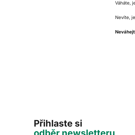
Váháte, j
Nevíte, j
Neváhej
Přihlaste si
odběr newsletteru