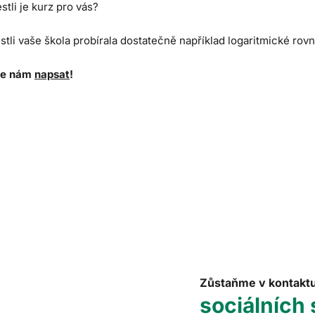
estli je kurz pro vás?
estli vaše škola probírala dostatečně například logaritmické rov
te nám
napsat
!
Zůstaňme v kontakt
sociálních 