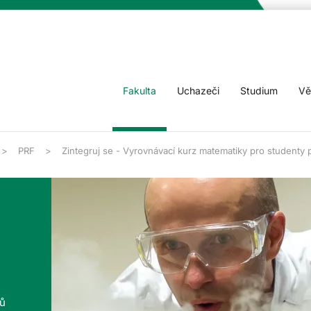
Fakulta
Uchazeči
Studium
Vě
PRF
Zintegruj se - Vyrovnávací kurz matematiky pro studenty 
tů