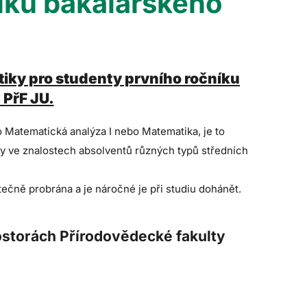
íku bakalářského
iky pro studenty prvního ročníku
 PřF JU.
o Matematická analýza I nebo Matematika, je to
íly ve znalostech absolventů různých typů středních
ečně probrána a je náročné je při studiu dohánět.
rostorách Přírodovědecké fakulty