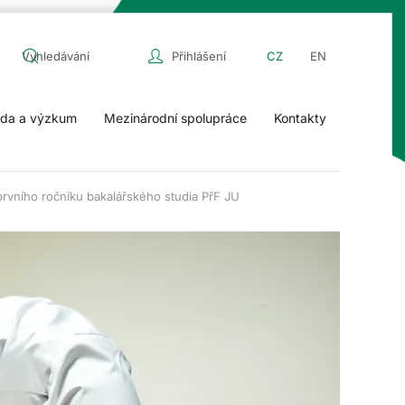
Přihlášení
CZ
EN
da a výzkum
Mezinárodní spolupráce
Kontakty
prvního ročníku bakalářského studia PřF JU