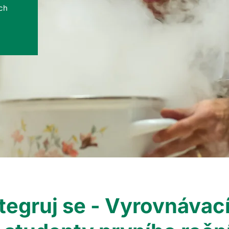
ých
tegruj se - Vyrovnávac