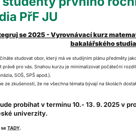
 studenty prvního ročn
dia PřF JU
tegruj se 2025 - Vyrovnávací kurz matemat
bakalářského studia
ínáte studovat obor, který má ve studijním plánu předměty jak
st právě pro vás. Snahou kurzu je minimalizovat počáteční rozd
mnázia, SOŠ, SPŠ apod.).
 ze zkušenosti, že ne všechna témata bývají na školách dostat
ude probíhat v termínu 10.- 13. 9. 2025 v p
ské univerzity.
e se
TADY
.