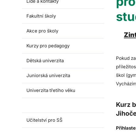
pro
Lidé a kontakty
stu
Fakultní školy
Akce pro školy
Zin
Kurzy pro pedagogy
Pokud zač
Dětská univerzita
příležito
škol (gy
Juniorská univerzita
Vycházíme
Univerzita třetího věku
Kurz b
Zintegruj se
Jihoče
Učitelství pro SŠ
Přihlast