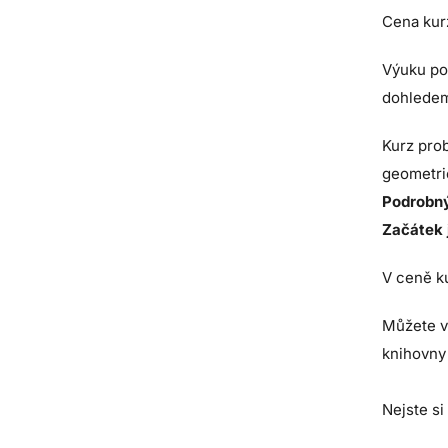
Cena kur
Výuku pov
dohledem
Kurz pro
geometri
Podrobný
Začátek 
V ceně ku
Můžete v
knihovny 
Nejste si