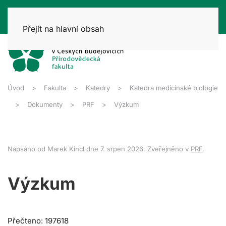
Přejít na hlavní obsah
Úvod
Fakulta
Katedry
Katedra medicínské biologie
Dokumenty
PRF
Výzkum
Napsáno od Marek Kincl dne
7. srpen 2026
. Zveřejněno v
PRF
.
Výzkum
Přečteno: 197618