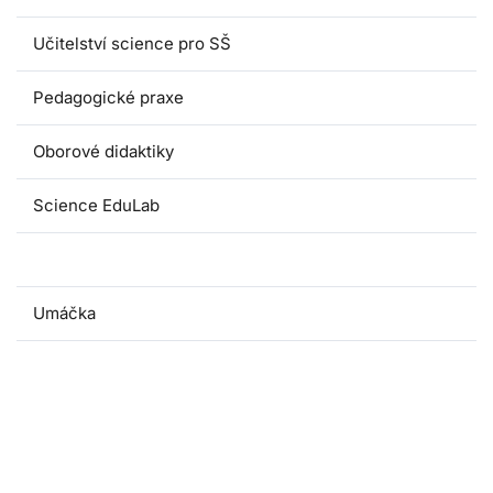
Učitelství science pro SŠ
Pedagogické praxe
Oborové didaktiky
Science EduLab
Nabídka témat závěrečných prací
Umáčka