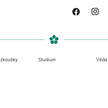
í zkoušky
Studium
Věda