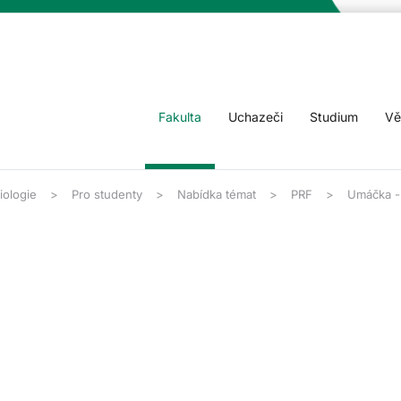
Fakulta
Uchazeči
Studium
Vě
iologie
Pro studenty
Nabídka témat
PRF
Umáčka - 