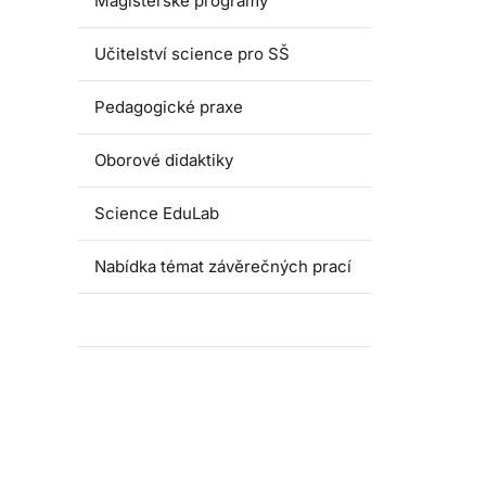
Magisterské programy
Učitelství science pro SŠ
Pedagogické praxe
Oborové didaktiky
Science EduLab
Nabídka témat závěrečných prací
Umáčka