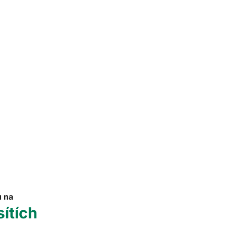
u na
sítích