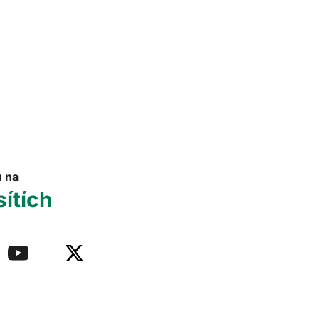
u na
sítích