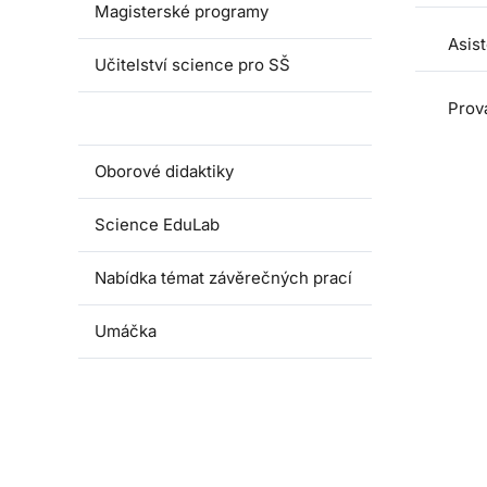
Magisterské programy
Asis
Učitelství science pro SŠ
Prová
Pedagogické praxe
Oborové didaktiky
Science EduLab
Nabídka témat závěrečných prací
Umáčka