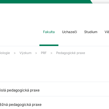
Fakulta
Uchazeči
Studium
Vě
iologie
Výzkum
PRF
Pedagogické praxe
islá pedagogická praxe
ěžná pedagogická praxe