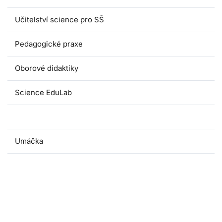
Učitelství science pro SŠ
Pedagogické praxe
Oborové didaktiky
Science EduLab
Nabídka témat závěrečných prací
Umáčka