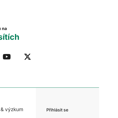
u na
sítích
 & výzkum
Přihlásit se