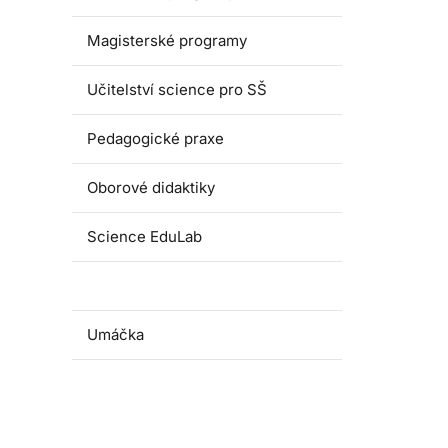
Magisterské programy
Učitelství science pro SŠ
Pedagogické praxe
Oborové didaktiky
Science EduLab
Nabídka témat závěrečných prací
Umáčka