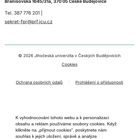
Branišovská 1645/31a, 370 05 České Budějovice
Tel. 387 776 201 |
sekret-fpr@prf.jcu.cz
© 2026 Jihočeská univerzita v Českých Budějovicích
Cookies
Ochrana osobních údajů
Prohlášení o přístupnosti
K vyhodnocování tohoto webu a k personalizaci
obsahu a reklam používáme soubory cookies. Když
klikněte na „přijmout cookies", poskytnete nám
souhlas k jejich uložení, správě a analýze.