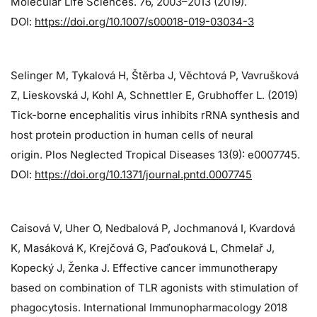
Molecular Life Sciences. 76, 2003–2013 (2019).
DOI:
https://doi.org/10.1007/s00018-019-03034-3
Selinger M, Tykalová H, Štěrba J, Věchtová P, Vavrušková
Z, Lieskovská J, Kohl A, Schnettler E, Grubhoffer L. (2019)
Tick-borne encephalitis virus inhibits rRNA synthesis and
host protein production in human cells of neural
origin. Plos Neglected Tropical Diseases 13(9): e0007745.
DOI:
https://doi.org/10.1371/journal.pntd.0007745
Caisová V, Uher O, Nedbalová P, Jochmanová I, Kvardová
K, Masáková K, Krejčová G, Paďouková L, Chmelař J,
Kopecký J, Ženka J. Effective cancer immunotherapy
based on combination of TLR agonists with stimulation of
phagocytosis. International Immunopharmacology 2018