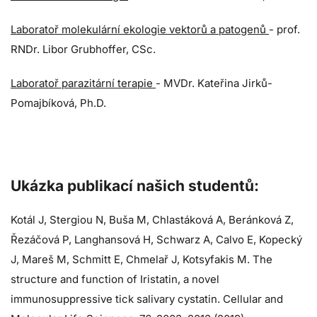
Laboratoř molekulární ekologie vektorů a patogenů
- prof.
RNDr. Libor Grubhoffer, CSc.
Laboratoř parazitární terapie
- MVDr. Kateřina Jirků-
Pomajbíková, Ph.D.
Ukázka publikací našich studentů:
Kotál J, Stergiou N, Buša M, Chlastáková A, Beránková Z,
Řezáčová P, Langhansová H, Schwarz A, Calvo E, Kopecký
J, Mareš M, Schmitt E, Chmelař J, Kotsyfakis M. The
structure and function of Iristatin, a novel
immunosuppressive tick salivary cystatin. Cellular and