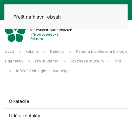
Přejít na hlavní obsah
Úvod
Fakulta
Katedry
Katedra molekulární biologie
a genetiky
Pro studenty
Doktorské studium
PRF
Infekční biologie a imunologie
O katedře
Lidé a kontakty
Pro studenty