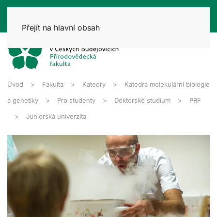
Přejít na hlavní obsah
Úvod
Fakulta
Katedry
Katedra molekulární biologie
a genetiky
Pro studenty
Doktorské studium
PRF
Juniorská univerzita