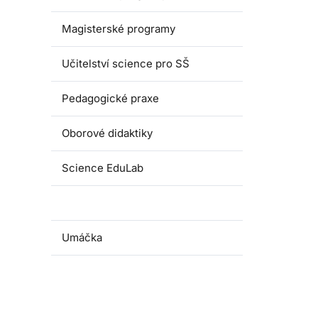
Magisterské programy
Učitelství science pro SŠ
Pedagogické praxe
Oborové didaktiky
Science EduLab
Nabídka témat závěrečných prací
Umáčka