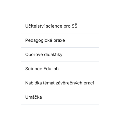
Magisterské programy
Učitelství science pro SŠ
Pedagogické praxe
Oborové didaktiky
Science EduLab
Nabídka témat závěrečných prací
Umáčka