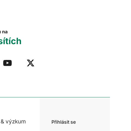
u na
sítích
 & výzkum
Přihlásit se