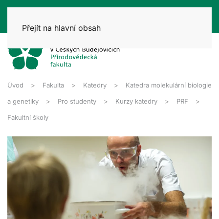
Přejít na hlavní obsah
Úvod
Fakulta
Katedry
Katedra molekulární biologie
a genetiky
Pro studenty
Kurzy katedry
PRF
Fakultní školy