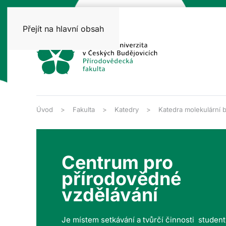
Přejít na hlavní obsah
Úvod
Fakulta
Katedry
Katedra molekulární b
Centrum pro
přírodovědné
vzdělávání
Je místem setkávání a tvůrčí činnosti studen