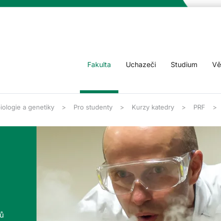
Fakulta
Uchazeči
Studium
Vě
iologie a genetiky
Pro studenty
Kurzy katedry
PRF
tů