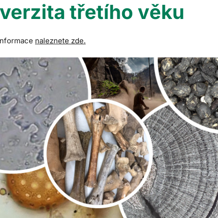
verzita třetího věku
 informace
naleznete zde.