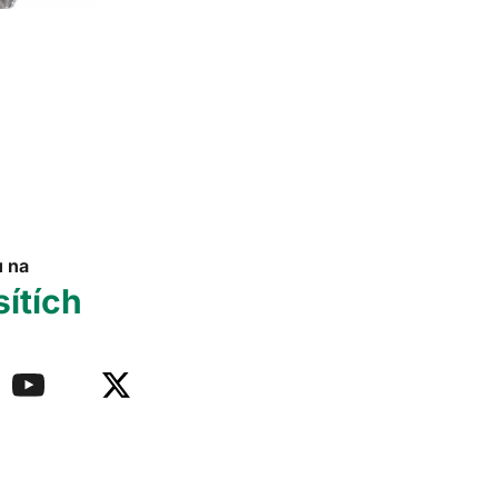
u na
sítích