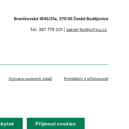
Branišovská 1645/31a, 370 05 České Budějovice
Tel. 387 776 201 |
sekret-fpr@prf.jcu.cz
Ochrana osobních údajů
Prohlášení o přístupnosti
zbytné
Přijmout cookies