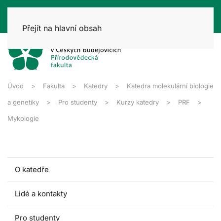
Přejít na hlavní obsah
Úvod
Fakulta
Katedry
Katedra molekulární biologie
a genetiky
Pro studenty
Kurzy katedry
PRF
Mykologie
O katedře
Lidé a kontakty
Pro studenty