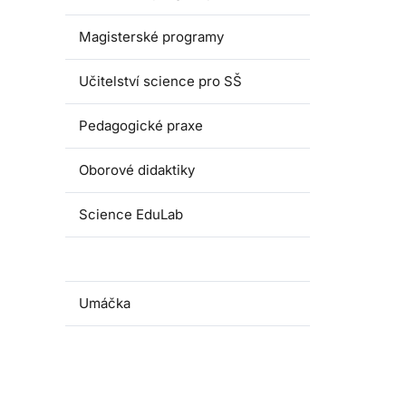
Magisterské programy
Učitelství science pro SŠ
Pedagogické praxe
Oborové didaktiky
Science EduLab
Nabídka témat závěrečných prací
Umáčka