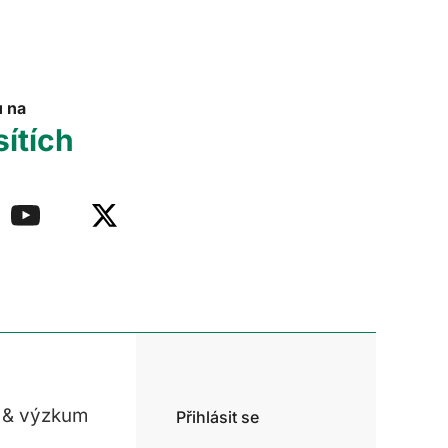
u na
sítích
 & výzkum
Přihlásit se