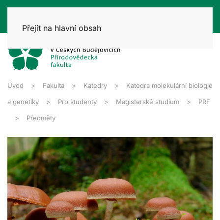
Přejít na hlavní obsah
Úvod
Fakulta
Katedry
Katedra molekulární biologie
a genetiky
Pro studenty
Magisterské studium
PRF
Předměty