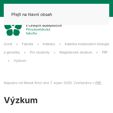
Přejít na hlavní obsah
Úvod
Fakulta
Katedry
Katedra molekulární biologie
a genetiky
Pro studenty
Magisterské studium
PRF
Výzkum
Napsáno od Marek Kincl dne
7. srpen 2026
. Zveřejněno v
PRF
.
Výzkum