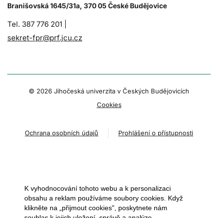
Branišovská 1645/31a, 370 05 České Budějovice
Tel. 387 776 201 |
sekret-fpr@prf.jcu.cz
© 2026 Jihočeská univerzita v Českých Budějovicích
Cookies
Ochrana osobních údajů
Prohlášení o přístupnosti
K vyhodnocování tohoto webu a k personalizaci
obsahu a reklam používáme soubory cookies. Když
klikněte na „přijmout cookies", poskytnete nám
souhlas k jejich uložení, správě a analýze.