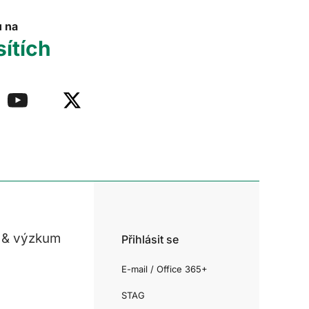
u na
sítích
 & výzkum
Přihlásit se
E-mail / Office 365+
STAG