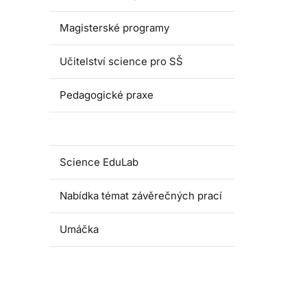
Magisterské programy
Učitelství science pro SŠ
Pedagogické praxe
Oborové didaktiky
Science EduLab
Nabídka témat závěrečných prací
Umáčka