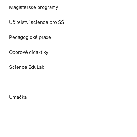
Magisterské programy
Učitelství science pro SŠ
Pedagogické praxe
Oborové didaktiky
Science EduLab
Nabídka témat závěrečných prací
Umáčka