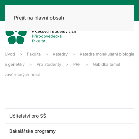
Přejít na hlavní obsah
Úvod
Fakulta
Katedry
Katedra molekulární biologie
a genetiky
Pro studenty
PRF
Nabídka témat
závěrečných prací
Učitelství pro SŠ
Bakalářské programy